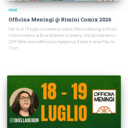
FIERE
Officina Meningi @ Rimini Comix 2026
Dal 16 al 19 luglio troverete lo stand Officina Meningi a Rimini
Comix insieme ai BoardGames Academy, che giocheranno i
GDR della casa editrice più ingegnosa d’italia in area Play on
Tour!