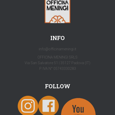
INFO
info@officinameningi.it
OFFICINA MENINGI SRLS
Via San Salvatore 51 | 35127 Padova (IT)
P. IVA N° 05743330283
FOLLOW