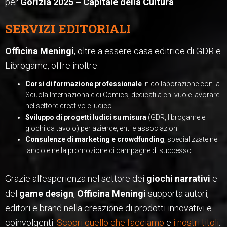
per
Gorizia 2025 – Capitale della Cultura
.
SERVIZI EDITORIALI
Officina Meningi
, oltre a essere casa editrice di GDR e
Librogame, offre inoltre:
Corsi di formazione professionale
in collaborazione con la
Scuola Internazionale di Comics, dedicati a chi vuole lavorare
nel settore creativo e ludico
Sviluppo di progetti ludici su misura
(GDR, librogame e
giochi da tavolo) per aziende, enti e associazioni
Consulenze di marketing e crowdfunding
, specializzate nel
lancio e nella promozione di campagne di successo
Grazie all’esperienza nel settore dei
giochi narrativi
e
del
game design
,
Officina Meningi
supporta autori,
editori e brand nella creazione di prodotti innovativi e
coinvolgenti.
Scopri quello che facciamo
e
i nostri titoli
.