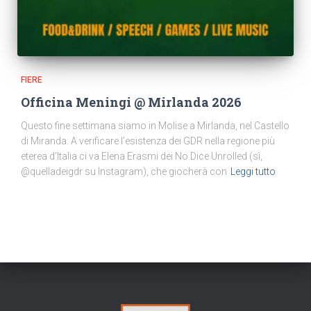
FIERE
Officina Meningi @ Mirlanda 2026
Questo fine settimana siamo in Molise a Mirlanda, nel Castello
di Miranda. A verificare l’esistenza dei GDR nella regione più
eterea d’Italia ci va Elena Erasmi dei No Dice Unrolled (sì,
@quelladeigdr su Instagram), che giocherà con
Leggi tutto