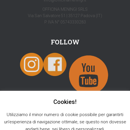
info@officinameningi.it
OFFICINA MENINGI SRLS
Via San Salvatore 51 | 35127 Padova (IT)
P. IVA N° 05743330283
FOLLOW
Cookies!
Utilizziamo il minor numero di cookie possibile per garantirti
SHOP
INFO
BLOG
TOUR 2026
[ENGLISH]
un'esperienza di navigazione ottimale, se questo non dovesse
andarti bene, sei libero di personalizzarli.