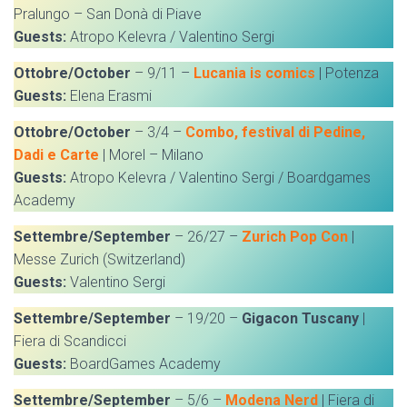
Pralungo – San Donà di Piave
Guests:
Atropo Kelevra / Valentino Sergi
Ottobre/October
– 9/11 –
Lucania is comics
| Potenza
Guests:
Elena Erasmi
Ottobre/October
– 3/4 –
Combo, festival di Pedine,
Dadi e Carte
| Morel – Milano
Guests:
Atropo Kelevra / Valentino Sergi / Boardgames
Academy
Settembre/September
– 26/27 –
Zurich Pop Con
|
Messe Zurich (Switzerland)
Guests:
Valentino Sergi
Settembre/September
– 19/20 –
Gigacon Tuscany
|
Fiera di Scandicci
Guests:
BoardGames Academy
Settembre/September
– 5/6 –
Modena Nerd
| Fiera di