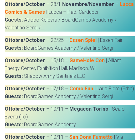
Ottobre/October
– 28/1
Novembre/November
–
Lucca
Comics & Games
| Lucca – Pad. Carducci
Guests:
Atropo Kelevra / BoardGames Academy /
Valentino Sergi /…
Ottobre/October
– 22/25 –
Essen Spiel
| Essen Fair
Guests:
BoardGames Academy / Valentino Sergi
Ottobre/October
– 15/18 –
GameHole Con
| Alliant
Energy Center, Exhibition Hall, Madison, WI
Guests:
Shadow Army Sentinels LLC
Ottobre/October
– 17/18 –
Como Fun
| Lario Fiere (Erba)
Guests:
BoardGames Academy / Valentino Sergi
Ottobre/October
– 10/11 –
Megacon Torino
| Scalo
Eventi (To)
Guests:
BoardGames Academy
Ottobre/October
– 10/11 –
San Donà Fumetto
| Via