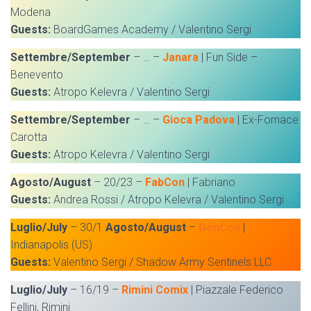
Modena
Guests:
BoardGames Academy / Valentino Sergi
Settembre/September
– … –
Janara
| Fun Side –
Benevento
Guests:
Atropo Kelevra / Valentino Sergi
Settembre/September
– … –
Gioca Padova
| Ex-Fornace
Carotta
Guests:
Atropo Kelevra / Valentino Sergi
Agosto/August
– 20/23 –
FabCon
| Fabriano
Guests:
Andrea Rossi / Atropo Kelevra / Valentino Sergi
Luglio/July
– 30/1
Agosto/August
–
GenCon
|
Indianapolis (US)
Guests:
Valentino Sergi / Shadow Army Sentinels LLC
Luglio/July
– 16/19 –
Rimini Comix
| Piazzale Federico
Fellini, Rimini