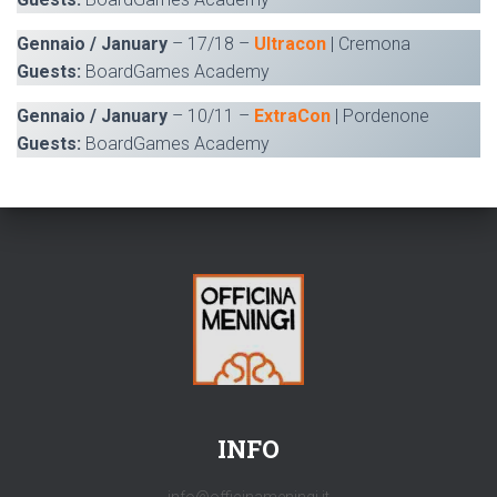
Gennaio / January
– 17/18 –
Ultracon
| Cremona
Guests:
BoardGames Academy
Gennaio / January
– 10/11 –
ExtraCon
| Pordenone
Guests:
BoardGames Academy
INFO