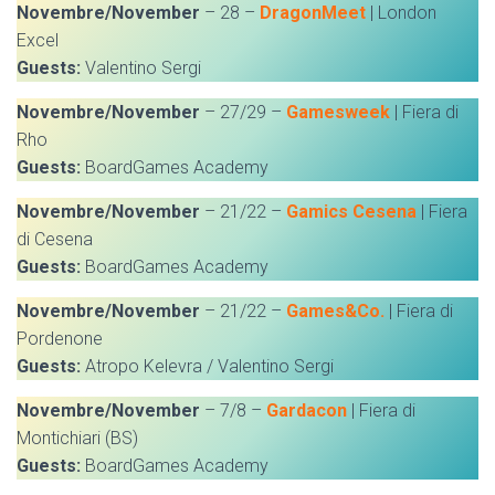
Novembre/November
– 28 –
DragonMeet
| London
Excel
Guests:
Valentino Sergi
Novembre/November
– 27/29 –
Gamesweek
| Fiera di
Rho
Guests:
BoardGames Academy
Novembre/November
– 21/22 –
Gamics Cesena
| Fiera
di Cesena
Guests:
BoardGames Academy
Novembre/November
– 21/22 –
Games&Co.
| Fiera di
Pordenone
Guests:
Atropo Kelevra / Valentino Sergi
Novembre/November
– 7/8 –
Gardacon
| Fiera di
Montichiari (BS)
Guests:
BoardGames Academy