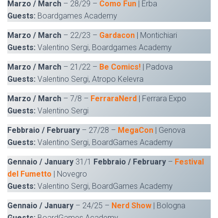
Marzo / March
– 28/29 –
Como Fun
| Erba
Guests:
Boardgames Academy
Marzo / March
– 22/23 –
Gardacon
| Montichiari
Guests:
Valentino Sergi, Boardgames Academy
Marzo / March
– 21/22 –
Be Comics!
| Padova
Guests:
Valentino Sergi, Atropo Kelevra
Marzo / March
– 7/8 –
FerraraNerd
| Ferrara Expo
Guests:
Valentino Sergi
Febbraio / February
– 27/28 –
MegaCon
| Genova
Guests:
Valentino Sergi, BoardGames Academy
Gennaio / January
31/1
Febbraio / February
–
Festival
del Fumetto
| Novegro
Guests:
Valentino Sergi, BoardGames Academy
Gennaio / January
– 24/25 –
Nerd Show
| Bologna
Guests:
BoardGames Academy