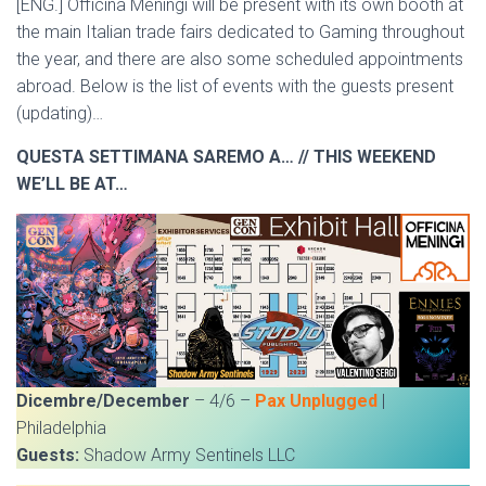
[ENG.] Officina Meningi will be present with its own booth at
the main Italian trade fairs dedicated to Gaming throughout
the year, and there are also some scheduled appointments
abroad. Below is the list of events with the guests present
(updating)…
QUESTA SETTIMANA SAREMO A… // THIS WEEKEND
WE’LL BE AT…
Dicembre/December
– 4/6 –
Pax Unplugged
|
Philadelphia
Guests:
Shadow Army Sentinels LLC