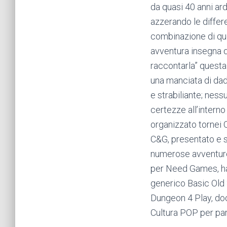
da quasi 40 anni ard
azzerando le differ
combinazione di que
avventura insegna q
raccontarla” questa 
una manciata di dad
e strabiliante; nessu
certezze all’intern
organizzato tornei 
C&G, presentato e s
numerose avventure,
per Need Games, ha
generico Basic Old 
Dungeon 4 Play, do
Cultura POP per par