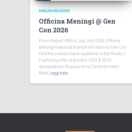
ENGLISH READERS
Officina Meningi @ Gen
Con 2026
From August 30th to July 2nd 2026, Officina
Meningi makes its triumphant return to Gen Con
Find the craziest italian publisher in the Studio 2
Publishing Alley at Booths 1929 & 2029,
alongside the Shadow Army Sentinels team.
Meet
Leggi tutto