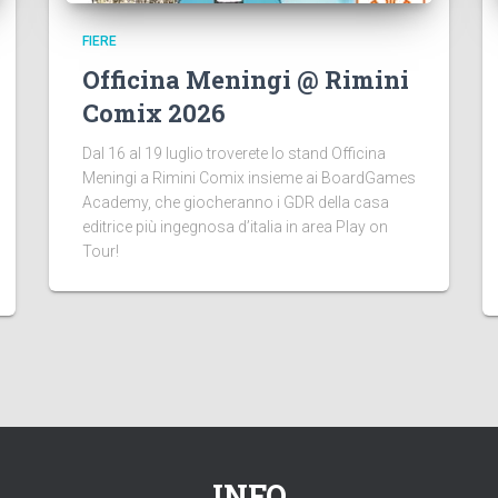
FIERE
Officina Meningi @ Rimini
Comix 2026
Dal 16 al 19 luglio troverete lo stand Officina
Meningi a Rimini Comix insieme ai BoardGames
Academy, che giocheranno i GDR della casa
editrice più ingegnosa d’italia in area Play on
Tour!
INFO