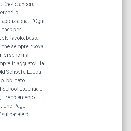
ne Shot e ancora,
erché la
 appassionati. “Ogni
a casa per
golo tavolo, basta
razione sempre nuova
non ci sono mai
empre in agguato! Ha
 Old School a Lucca
, pubblicato
d-School Essentials
 il regolamento
est One Page
sul canale di