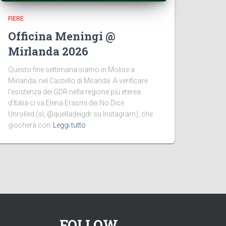
FIERE
Officina Meningi @
Mirlanda 2026
Questo fine settimana siamo in Molise a
Mirlanda, nel Castello di Miranda. A verificare
l’esistenza dei GDR nella regione più eterea
d’Italia ci va Elena Erasmi dei No Dice
Unrolled (sì, @quelladeigdr su Instagram), che
giocherà con
Leggi tutto
FOLLOW