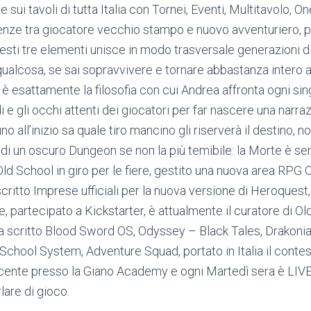
e sui tavoli di tutta Italia con Tornei, Eventi, Multitavolo, O
enze tra giocatore vecchio stampo e nuovo avventuriero, p
sti tre elementi unisce in modo trasversale generazioni di
ualcosa, se sai sopravvivere e tornare abbastanza intero 
è esattamente la filosofia con cui Andrea affronta ogni sin
i e gli occhi attenti dei giocatori per far nascere una nar
no all’inizio sa quale tiro mancino gli riserverà il destino, 
o di un oscuro Dungeon se non la più temibile: la Morte è s
Old School in giro per le fiere, gestito una nuova area RPG
critto Imprese ufficiali per la nuova versione di Heroquest
 partecipato a Kickstarter, è attualmente il curatore di Ol
 scritto Blood Sword OS, Odyssey – Black Tales, Drakonia,
School System, Adventure Squad, portato in Italia il cont
cente presso la Giano Academy e ogni Martedì sera è LIVE 
lare di gioco.