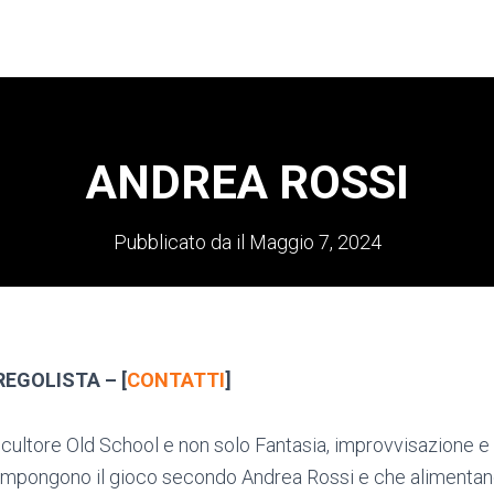
ANDREA ROSSI
Pubblicato da
il
Maggio 7, 2024
REGOLISTA – [
CONTATTI
]
cultore Old School e non solo Fantasia, improvvisazione e
ompongono il gioco secondo Andrea Rossi e che alimentan