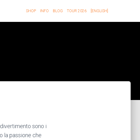
SHOP
INFO
BLOG
TOUR 2026
[ENGLISH]
 divertimento sono i
o la passione che