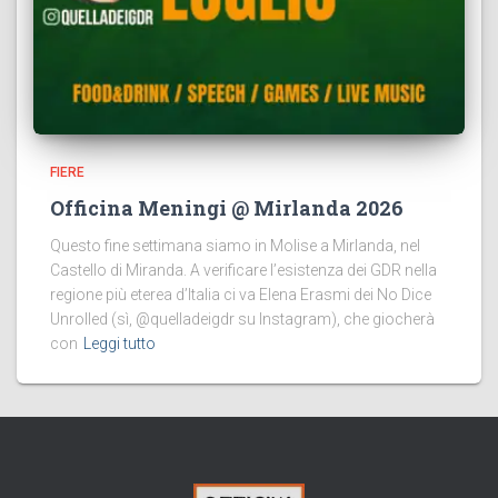
FIERE
Officina Meningi @ Mirlanda 2026
Questo fine settimana siamo in Molise a Mirlanda, nel
Castello di Miranda. A verificare l’esistenza dei GDR nella
regione più eterea d’Italia ci va Elena Erasmi dei No Dice
Unrolled (sì, @quelladeigdr su Instagram), che giocherà
con
Leggi tutto