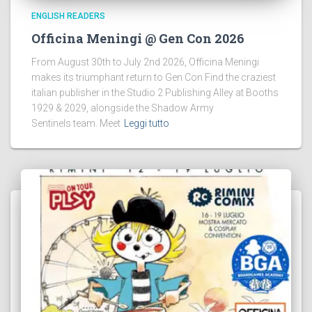
ENGLISH READERS
Officina Meningi @ Gen Con 2026
From August 30th to July 2nd 2026, Officina Meningi
makes its triumphant return to Gen Con Find the craziest
italian publisher in the Studio 2 Publishing Alley at Booths
1929 & 2029, alongside the Shadow Army
Sentinels team. Meet
Leggi tutto