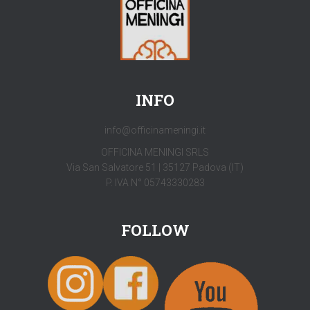
INFO
info@officinameningi.it
OFFICINA MENINGI SRLS
Via San Salvatore 51 | 35127 Padova (IT)
P. IVA N° 05743330283
FOLLOW