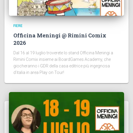
FIERE
Officina Meningi @ Rimini Comix
2026
Dal 16 al 19 luglio troverete lo stand Officina Meningi a
Rimini Comix insieme ai BoardGames Academy, che
giocheranno i GDR della casa editrice più ingegnosa
d’italia in area Play on Tour!