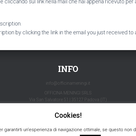
e cliccando sul link nella mail che hai appena ricevuto per 
scription.
ption by clicking the link in the email you just received to
INFO
info@officinameningi.it
OFFICINA MENINGI SRLS
Via San Salvatore 51 | 35127 Padova (IT)
P. IVA N° 05743330283
Cookies!
er garantirti un'esperienza di navigazione ottimale, se questo non do
H]