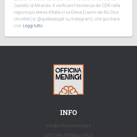
Castello di Miranda. A verificare l’esistenza dei GDR nella
regione più eterea d’Italia ci va Elena Erasmi dei No Dice
Unrolled (sì, @quelladeigdr su Instagram), che giocherà
con
Leggi tutto
INFO
info@officinameningi.it
OFFICINA MENINGI SRLS