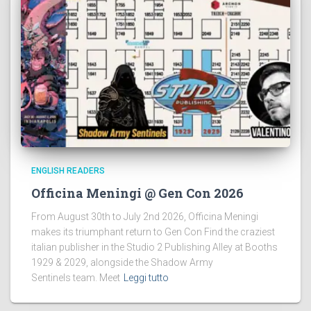
ENGLISH READERS
Officina Meningi @ Gen Con 2026
From August 30th to July 2nd 2026, Officina Meningi
makes its triumphant return to Gen Con Find the craziest
italian publisher in the Studio 2 Publishing Alley at Booths
1929 & 2029, alongside the Shadow Army
Sentinels team. Meet
Leggi tutto