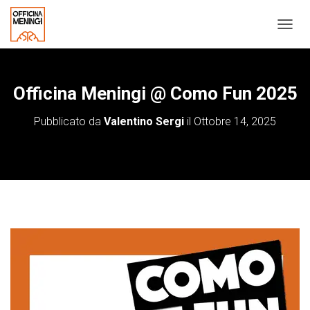
N
A
V
I
G
Officina Meningi @ Como Fun 2025
A
Z
Pubblicato da
Valentino Sergi
il
Ottobre 14, 2025
I
O
N
E
T
O
G
G
L
E