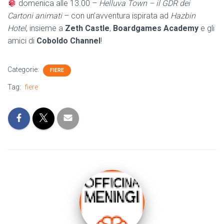
domenica alle 13.00 –
Helluva Town – il GDR dei
Cartoni animati
– con un’avventura ispirata ad
Hazbin
Hotel
, insieme a
Zeth Castle
,
Boardgames Academy
e gli
amici di
Coboldo Channel
!
Categorie:
FIERE
Tag:
fiere