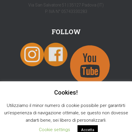
Via San Salvatore 51 | 35127 Padova (IT)
P. IVA N° 05743330283
FOLLOW
Cookies!
Utilizziamo il minor numero di cookie possibile per garantirti
SHOP
INFO
BLOG
TOUR 2026
[ENGLISH]
un'esperienza di navigazione ottimale, se questo non dovesse
andarti bene, sei libero di personalizzarli.
Hestia | Sviluppato da
ThemeIsle
Cookie settings
Accetta