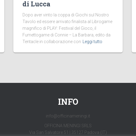
di Lucca
Dopo aver vinto la coppa di Giochi sul Nostro
Tavolo ed essere arrivato finalista al Librogame
magnifico di PLAY: Festival del Gioco, il
Fumettogame di Connie – La Barbara, edito da
Tentacle in collaborazione con
Leggi tutto
INFO
info@officinameningi.it
OFFICINA MENINGI SRLS
Via San Salvatore 51 | 35127 Padova (IT)