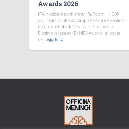
Awards 2026
[ITA] Notizia di pochi minuti fa, Totem – il GDR
degli Spiriti scritto da Atropo Kelevra e Valentino
Sergi e illustrato da Voidface e Francesco
Biagini è in lizza agli ENNIES Awards, gli oscar
del
Leggi tutto