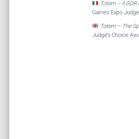
Totem – il GDR d
Games Expo Judge’s C
Totem – The Spi
Judge’s Choice Awar