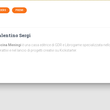
ADERS
PREMI
lentino Sergi
icina Meningi
è una casa editrice di GDR e Librogame specializzata nello
erattivi e nel lancio di progetti creativi su Kickstarter.