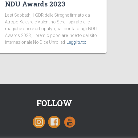
NDU Awards 2023
Last Sabbath, il GDR delle Streghe firmato da
Atropo Kelevra e Valentino Sergi ispirato alle
magiche opere di Loputyn, ha trionfato agli NDU
Awards 2023, il premio popolare indetto dal sito
internazionale No Dice Unrolled
Leggi tutto
FOLLOW