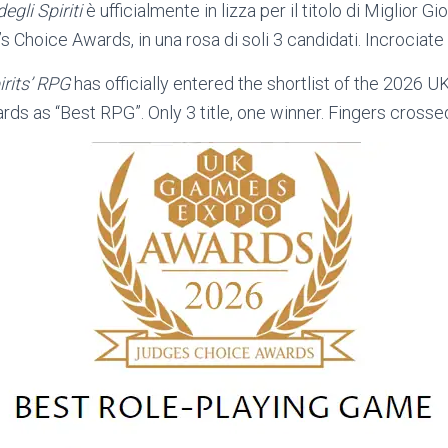
egli Spiriti
è ufficialmente in lizza per il titolo di Miglior G
hoice Awards, in una rosa di soli 3 candidati. Incrociate l
rits’ RPG
has officially entered the shortlist of the 2026
ds as “Best RPG”. Only 3 title, one winner. Fingers crosse