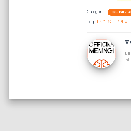
Categorie:
ENGLISH RE
Tag:
ENGLISH
PREMI
Va
Off
int