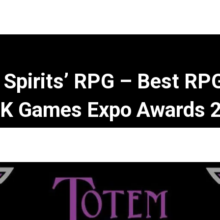
 Spirits’ RPG – Best RP
K Games Expo Awards 
Pubblicato da
Valentino Sergi
il
Maggio 8, 2026