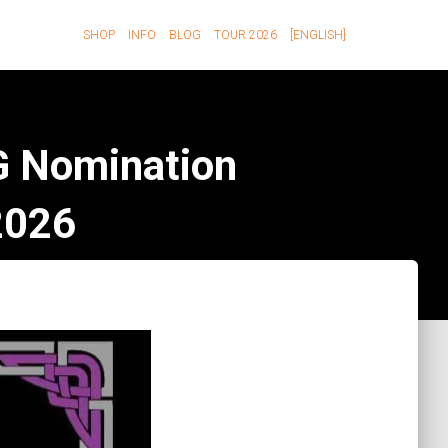
SHOP
INFO
BLOG
TOUR 2026
[ENGLISH]
G Nomination
2026