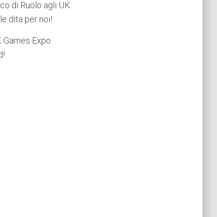
ioco di Ruolo agli UK
e dita per noi!
 UK Games Expo
d!