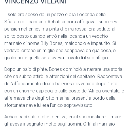
VINCENZO VILLANI
Il sole era sceso da un pezzo e alla Locanda dello
Sfiatatoio il capitano Achab ancora affogava i suoi mesti
pensieri nell’ennesima pinta di birra rossa. Era seduto al
solito posto quando entrò nella locanda un vecchio
marinaio di nome Billy Bones, malconcio e impaurito. Si
vedeva lontano un miglio che scappava da qualcosa, o
qualcuno, e quella sera aveva trovato lì il suo rifugio.
Dopo un paio di pinte, Bones cominciò a narrare una storia
che da subito attirò le attenzioni del capitano. Raccontava
dell’affondamento di una baleniera, avvenuto dopo l’urto
con un enorme capidoglio sulle coste dell’Africa orientale, e
affermava che degli otto marinai presenti a bordo della
sfortunata nave lui era l’unico sopravvissuto.
Achab capì subito che mentiva, era il suo mestiere, il mare
gli aveva insegnato molto sugli uomini. Offrì al marinaio