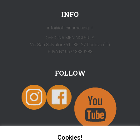
INFO
info@officinameningi.it
OFFICINA MENINGI SRLS
Via San Salvatore 51 | 35127 Padova (IT)
P. IVA N° 05743330283
FOLLOW
Cookies!