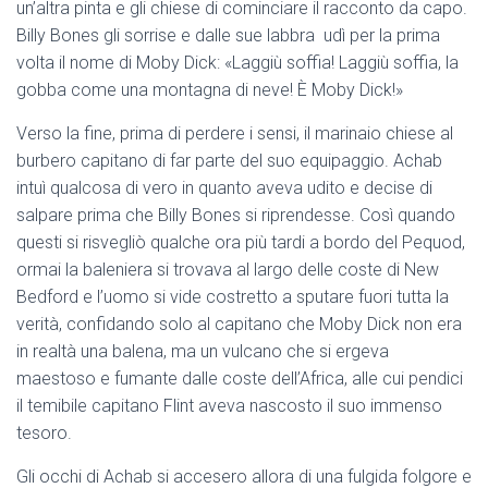
un’altra pinta e gli chiese di cominciare il racconto da capo.
Billy Bones gli sorrise e dalle sue labbra udì per la prima
volta il nome di Moby Dick: «Laggiù soffia! Laggiù soffia, la
gobba come una montagna di neve! È Moby Dick!»
Verso la fine, prima di perdere i sensi, il marinaio chiese al
burbero capitano di far parte del suo equipaggio. Achab
intuì qualcosa di vero in quanto aveva udito e decise di
salpare prima che Billy Bones si riprendesse. Così quando
questi si risvegliò qualche ora più tardi a bordo del Pequod,
ormai la baleniera si trovava al largo delle coste di New
Bedford e l’uomo si vide costretto a sputare fuori tutta la
verità, confidando solo al capitano che Moby Dick non era
in realtà una balena, ma un vulcano che si ergeva
maestoso e fumante dalle coste dell’Africa, alle cui pendici
il temibile capitano Flint aveva nascosto il suo immenso
tesoro.
Gli occhi di Achab si accesero allora di una fulgida folgore e