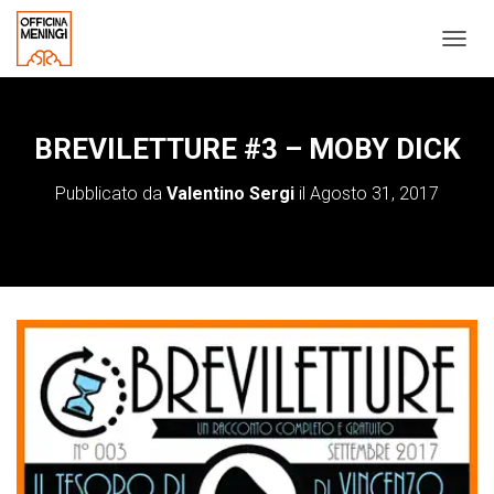
N
A
V
I
G
BREVILETTURE #3 – MOBY DICK
A
Z
Pubblicato da
Valentino Sergi
il
Agosto 31, 2017
I
O
N
E
T
O
G
G
L
E