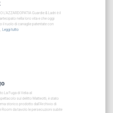
R
L’AZZARDOPATIA Guardie & Ladri è il
rtecipato nella loro vita e che oggi
il ruolo di canaglie patentate con
,
Leggi tutto
go
o La Fuga di Velia al
ettacolo sul delitto Matteotti, è stato
ma storico prodotto dall’Archivio di
e Room da tavolo le persecuzioni subite