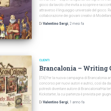
gioco da tavolo che invita a scoprire e racconta
attraverso il linguaggio universale del gioco. R
collaborazione dei giovani creativi di Modellare 
Di
Valentino Sergi
,
2 mesi
fa
CLIENTI
Brancalonia – Writing 
[ITA] Per la nuova campagna di Brancalonia an
concorso per nuovi autori e autrici, così da da
potresti diventare autore di Brancalonia!Hai t
Kickstarter, la cui partenza è prevista per giugn
Di
Valentino Sergi
,
1 anno
fa