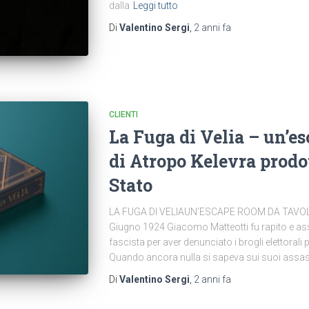
dalla
Leggi tutto
Di
Valentino Sergi
,
2 anni
fa
CLIENTI
La Fuga di Velia – un’e
di Atropo Kelevra prodot
Stato
LA FUGA DI VELIAUN’ESCAPE ROOM DA TAVOL
Giugno 1924 Giacomo Matteotti fu rapito e a
fascista per aver denunciato i brogli elettorali pr
Quando ancora nulla si sapeva sui suoi assass
Di
Valentino Sergi
,
2 anni
fa