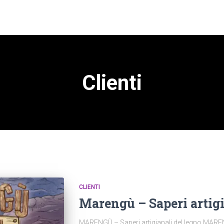
Clienti
CLIENTI
Marengù – Saperi artigi
MARENGÙ – Saperi artigianali del legno MARENG