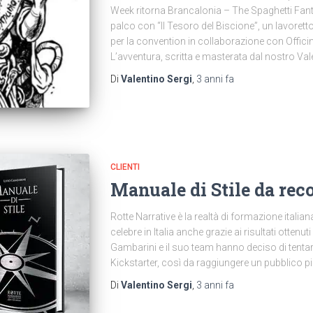
Week ritorna Brancalonia – The Spaghetti Fan
palco con “Il Tesoro del Biscione”, un lavorett
per la convention in collaborazione con Offici
L’avventura, scritta e masterata dal nostro Val
Di
Valentino Sergi
,
3 anni
fa
CLIENTI
Manuale di Stile da reco
Rotte Narrative è la realtà di formazione italian
celebre in Italia anche grazie ai risultati ottenuti
Gambarini e il suo team hanno deciso di tenta
Kickstarter, così da raggiungere un pubblico p
Di
Valentino Sergi
,
3 anni
fa