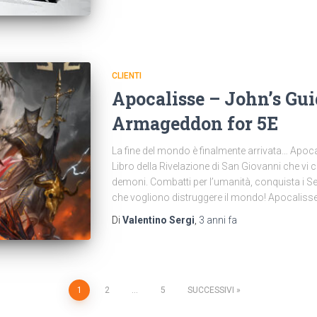
CLIENTI
Apocalisse – John’s Gui
Armageddon for 5E
La fine del mondo è finalmente arrivata… Apocali
Libro della Rivelazione di San Giovanni che vi c
demoni. Combatti per l’umanità, conquista i Sette
che vogliono distruggere il mondo! Apocalisse
Di
Valentino Sergi
,
3 anni
fa
1
2
…
5
SUCCESSIVI