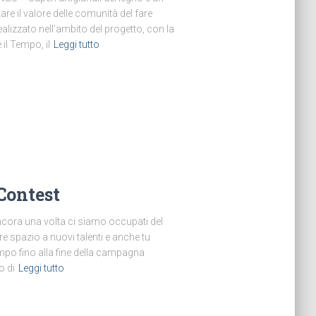
re il valore delle comunità del fare
ealizzato nell’ambito del progetto, con la
il Tempo, il
Leggi tutto
Contest
cora una volta ci siamo occupati del
re spazio a nuovi talenti e anche tu
empo fino alla fine della campagna
o di
Leggi tutto