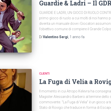
Guardie & Ladri – Il GD
GUARDIE E LADRI, UN GIOCO DI RUOLO CONTRO 
primo gioco di ruolo a cui molti di noi hanno pa
diventa un manuale dove i Giocatori assumono 
l’obiettivo comune di compiere il Grande Colpo
Di
Valentino Sergi
,
1 anno
fa
CLIENTI
La Fuga di Velia a Rovi
Il momento in cui Atropo Kelevra ha consegnat
Magister Alessandro Barbero al termine dello sp
commovente. “La Fuga di Velia” è un gioco a te
Stato di Rovigo che traduce in forma di Escap