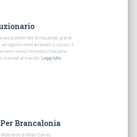
uzionario
na potente élite di industriali, grandi
ova ad opporsi viene arrestato o ucciso. Il
me vermi verso l’immenso tritacarne
ono mandati al macello
Leggi tutto
o Per Brancalonia
 Multiverse di Milan Games