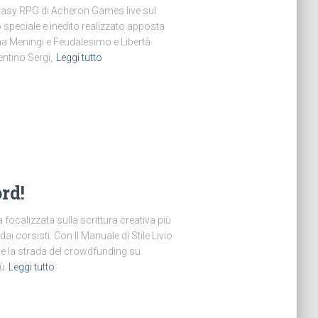
tasy RPG di Acheron Games live sul
o speciale e inedito realizzato apposta
na Meningi e Feudalesimo e Libertà
entino Sergi,
Leggi tutto
rd!
a focalizzata sulla scrittura creativa più
 dai corsisti. Con Il Manuale di Stile Livio
re la strada del crowdfunding su
iù
Leggi tutto