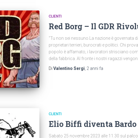
CLIENTI
Red Borg – Il GDR Rivol
“Tu non sei nessuno.La nazione è governata da u
proprietari terrieri, burocrati e politici. Chi pr
popolo è affamato, i lavoratori strisciano co
della fabbrica. Al fronte i nostri ragazzi veng
Di
Valentino Sergi
,
2 anni
fa
CLIENTI
Elio Biffi diventa Bard
Sabato 25 novembre 2023 alle 11.30 sul palco