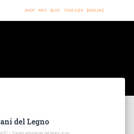
SHOP
INFO
BLOG
TOUR 2026
[ENGLISH]
ani del Legno
Ù – Saperi artigianali del legno è un