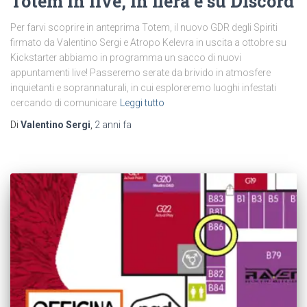
Totem in live, in fiera e su Discord
Per farvi scoprire in anteprima Totem, il nuovo GDR degli Spiriti
firmato da Valentino Sergi e Atropo Kelevra in uscita a ottobre su
Kickstarter abbiamo in programma un sacco di nuovi
appuntamenti live! Passeremo serate da brivido in atmosfere
inquietanti e soprannaturali, in cui esploreremo luoghi infestati
cercando di comunicare
Leggi tutto
Di
Valentino Sergi
,
2 anni
fa