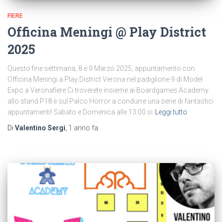
FIERE
Officina Meningi @ Play District
2025
Questo fine settimana, 8 e 9 Marzo 2025, appuntamento con
Officina Meningi a Play District Verona nel padiglione 9 di Model
Expo a Veronafiere Ci troverete insieme ai Boardgames Academy
allo stand P18 e sul Palco Horror a condurre una serie di fantastici
appuntamenti! Sabato e Domenica alle 13:00 si
Leggi tutto
Di
Valentino Sergi
,
1 anno
fa