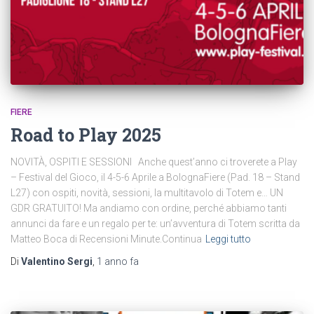
FIERE
Road to Play 2025
NOVITÀ, OSPITI E SESSIONI Anche quest’anno ci troverete a Play
– Festival del Gioco, il 4-5-6 Aprile a BolognaFiere (Pad. 18 – Stand
L27) con ospiti, novità, sessioni, la multitavolo di Totem e… UN
GDR GRATUITO! Ma andiamo con ordine, perché abbiamo tanti
annunci da fare e un regalo per te: un’avventura di Totem scritta da
Matteo Boca di Recensioni Minute.Continua
Leggi tutto
Di
Valentino Sergi
,
1 anno
fa