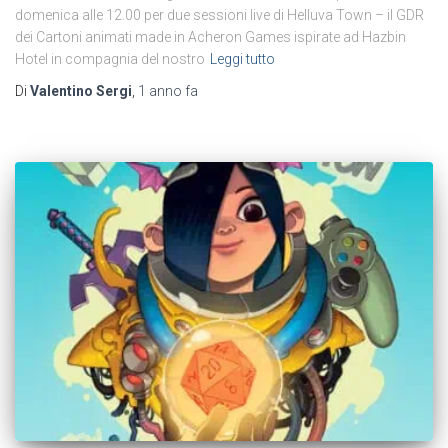
domenica alle 12.00 per due sessioni live di Helluva Town – il GDR
dei Cartoni animati made in Acheron Games ispirate ad Hazbin
Hotel in compagnia del nostro
Leggi tutto
Di
Valentino Sergi
,
1 anno
fa