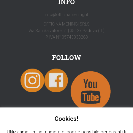
INFO
info@officinameningi.it
OFFICINA MENINGI SRLS
Via San Salvatore 51 | 35127 Padova (IT)
P. IVA N° 05743330283
FOLLOW
Cookies!
Utilizziamo il minor numero di cookie possibile per garantirti