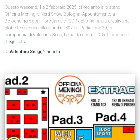
Questo weekend, 1 e 2 febbraio 2025, ci vediamo allo stand
Officina Meningi a Nerd Show Bologna. Appuntamento a
BolognaFiere con i librogame e i GDR dell’officina più creativa del
globo terracqueo allo stand n° 807 nel Padiglione 29, in
compagnia di Valentino Sergi, firma dei nostri GDR e Librogame
Leggi tutto
Di
Valentino Sergi
,
2 anni
fa