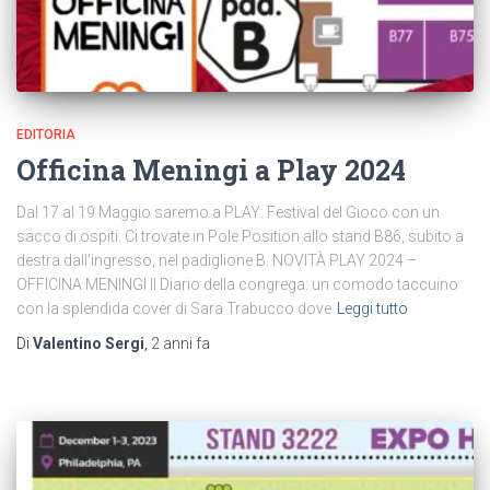
EDITORIA
Officina Meningi a Play 2024
Dal 17 al 19 Maggio saremo a PLAY: Festival del Gioco con un
sacco di ospiti. Ci trovate in Pole Position allo stand B86, subito a
destra dall’ingresso, nel padiglione B. NOVITÀ PLAY 2024 –
OFFICINA MENINGI Il Diario della congrega: un comodo taccuino
con la splendida cover di Sara Trabucco dove
Leggi tutto
Di
Valentino Sergi
,
2 anni
fa