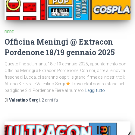
FIERE
Officina Meningi @ Extracon
Pordenone 18/19 gennaio 2025
Questo fine settimana, 18 e 19 gennaio 2025, appuntamento con
Officina Meningi a Extracon Pordenone. Con noi, oltre alle novità
fresche di Lucca, ci saranno ospiti le grandi firme dei nostri titoli:
Atropo Kelevra e Valentino Sergi
Troverete il nostro stand nel
padiglione 2 di Pordenone Fiere al numero
Leggi tutto
Di
Valentino Sergi
,
2 anni
fa