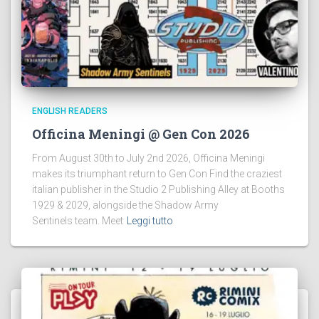
ENGLISH READERS
Officina Meningi @ Gen Con 2026
From August 30th to July 2nd 2026, Officina Meningi
makes its triumphant return to Gen Con Find the craziest
italian publisher in the Studio 2 Publishing Alley at Booths
1929 & 2029, alongside the Shadow Army
Sentinels team. Meet
Leggi tutto