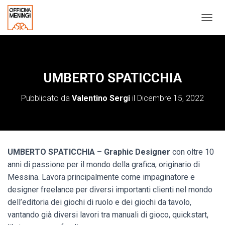
N
A
V
I
G
A
UMBERTO SPATICCHIA
Z
I
Pubblicato da
Valentino Sergi
il
Dicembre 15, 2022
O
N
E
T
O
G
UMBERTO SPATICCHIA
–
Graphic Designer
con oltre 10
G
anni di passione per il mondo della grafica, originario di
L
Messina. Lavora principalmente come impaginatore e
E
designer freelance per diversi importanti clienti nel mondo
dell’editoria dei giochi di ruolo e dei giochi da tavolo,
vantando già diversi lavori tra manuali di gioco, quickstart,