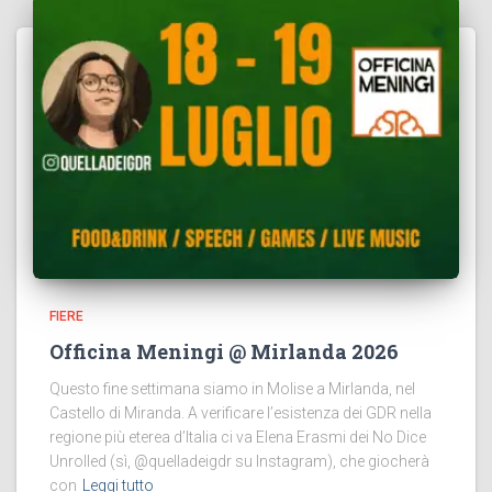
FIERE
Officina Meningi @ Mirlanda 2026
Questo fine settimana siamo in Molise a Mirlanda, nel
Castello di Miranda. A verificare l’esistenza dei GDR nella
regione più eterea d’Italia ci va Elena Erasmi dei No Dice
Unrolled (sì, @quelladeigdr su Instagram), che giocherà
con
Leggi tutto