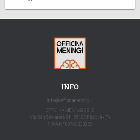
INFO
info@officinameningi.it
OFFICINA MENINGI SRLS
Via San Salvatore 51 | 35127 Padova (IT)
P. IVA N° 05743330283