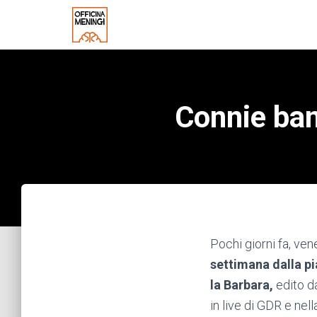
Connie ban
Pochi giorni fa, ve
settimana dalla p
la Barbara,
edito da
in live di GDR e nel