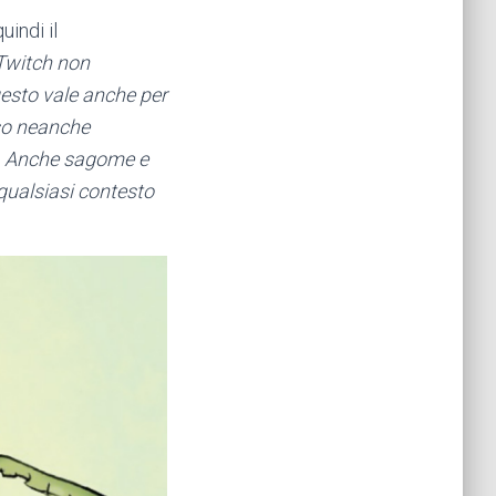
uindi il
Twitch non
uesto vale anche per
sso neanche
ci. Anche sagome e
 qualsiasi contesto