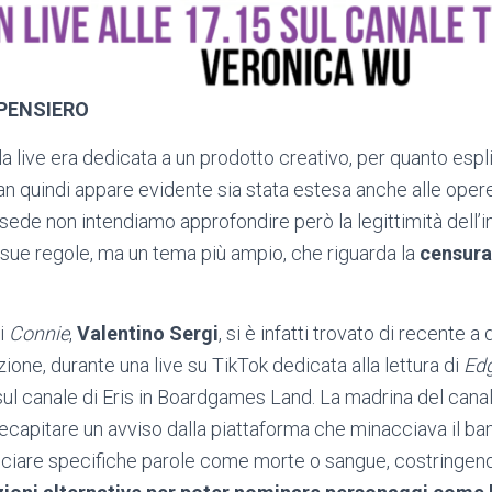
 PENSIERO
a live era dedicata a un prodotto creativo, per quanto espli
an quindi appare evidente sia stata estesa anche alle opere,
sede non intendiamo approfondire però la legittimità dell’i
e sue regole, ma un tema più ampio, che riguarda la
censura
i
Connie
,
Valentino Sergi
, si è infatti trovato di recente a
azione, durante una live su TikTok dedicata alla lettura di
Edg
ul canale di Eris in Boardgames Land. La madrina del canale
i recapitare un avviso dalla piattaforma che minacciava il b
ciare specifiche parole come morte o sangue, costringend