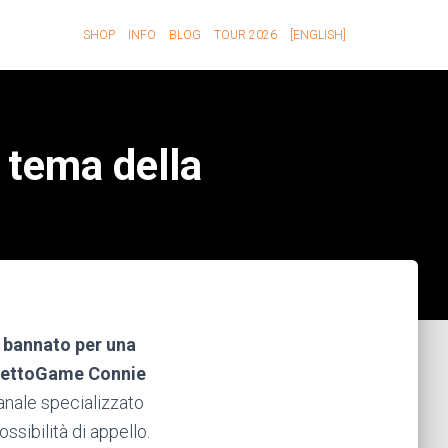
SHOP
INFO
BLOG
TOUR 2026
[ENGLISH]
 tema della
 bannato per una
FumettoGame Connie
canale specializzato
ssibilità di appello.