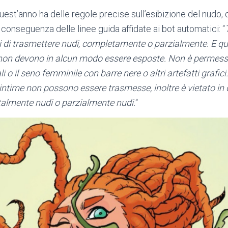
est’anno ha delle regole precise sull’esibizione del nudo, q
onseguenza delle linee guida affidate ai bot automatici: “
i di trasmettere nudi, completamente o parzialmente. E q
he non devono in alcun modo essere esposte. Non è perme
i o il seno femminile con barre nere o altri artefatti grafi
i intime non possono essere trasmesse, inoltre è vietato in
talmente nudi o parzialmente nudi.
“