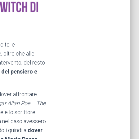
cito, e
 oltre che alle
ntervento, del resto
 del pensiero e
 dover affrontare
ar Allan Poe – The
 e lo scrittore
an nel caso avessero
oli quindi a
dover