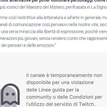
uzioni alternative per poter nominare personaggi come
più iconici del Maestro del Mistero, perifrasata in La Signo
rme così restrittive alla letteratura e all’arte in generale, m
anali di comunicazione così pervasivi nelle nostre vite, sec
e una seria minaccia alla libertà di espressione, poiché viene
enerazioni più giovani, senza rendersi conto che rappresen
 dei pensieri e delle emozioni.”