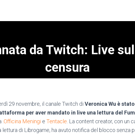
nata da Twitch: Live sul
censura
Pubblicato da
Valentino Sergi
il
Dicembre 3, 2024
nerdì 29 novembre, il canale Twitch di
Veronica Wu è stato
iattaforma per aver mandato in live una lettura del 
 .
Officina Meningi
e
Tentacle
. La content creator, con un 
la lettura di Librogame, ha avuto notifica del blocco senza po