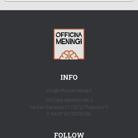
INFO
info@officinameningi.it
OFFICINA MENINGI SRLS
Via San Salvatore 51 | 35127 Padova (IT)
P. IVA N° 05743330283
FOLLOW