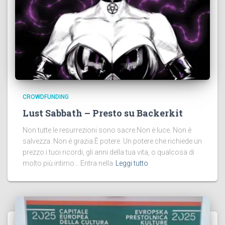
CROWDFUNDING
Lust Sabbath – Presto su Backerkit
Non tutte le resurrezioni sono sacre.Non è luce. Non è
salvezza. Non è grazia.È potere. Un potere che richiede un
prezzo:i tuoi ricordi, gli anni della tua vita, o qualcosa di
molto più intimo… Entra nella
Leggi tutto