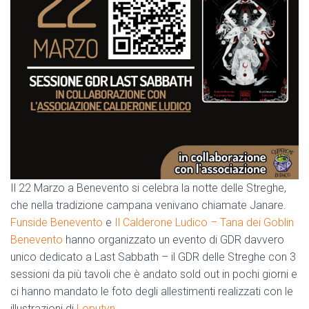
Il 22 Marzo a Benevento si celebra la notte delle Streghe,
che nella tradizione campana venivano chiamate Janare.
Funside Benevento
e
Il Calderone Ludico – Tana dei Goblin
Benevento
hanno organizzato un evento di GDR davvero
unico dedicato a Last Sabbath – il GDR delle Streghe con 3
sessioni da più tavoli che è andato sold out in pochi giorni e
ci hanno mandato le foto degli allestimenti realizzati con le
illustrazioni di
Loputyn
.