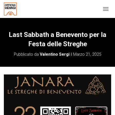
N
A
V
I
G
Last Sabbath a Benevento per la
A
Festa delle Streghe
Z
I
O
Pubblicato da
Valentino Sergi
il
Marzo 21, 2025
N
E
T
O
G
G
L
E