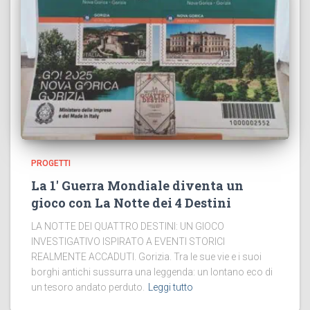
PROGETTI
La 1′ Guerra Mondiale diventa un
gioco con La Notte dei 4 Destini
LA NOTTE DEI QUATTRO DESTINI: UN GIOCO
INVESTIGATIVO ISPIRATO A EVENTI STORICI
REALMENTE ACCADUTI. Gorizia. Tra le sue vie e i suoi
borghi antichi sussurra una leggenda: un lontano eco di
un tesoro andato perduto.
Leggi tutto