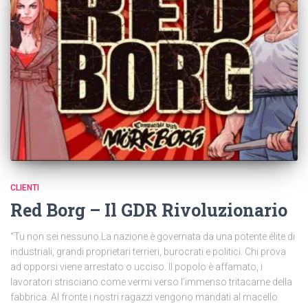
CLIENTI
Red Borg – Il GDR Rivoluzionario
“Tu non sei nessuno.La nazione è governata da una potente élite di
industriali, grandi proprietari terrieri, burocrati e politici. Chi prova
ad opporsi viene arrestato o ucciso. Il popolo è affamato, i
lavoratori strisciano come vermi verso l’immenso tritacarne della
fabbrica. Al fronte i nostri ragazzi vengono mandati al macello