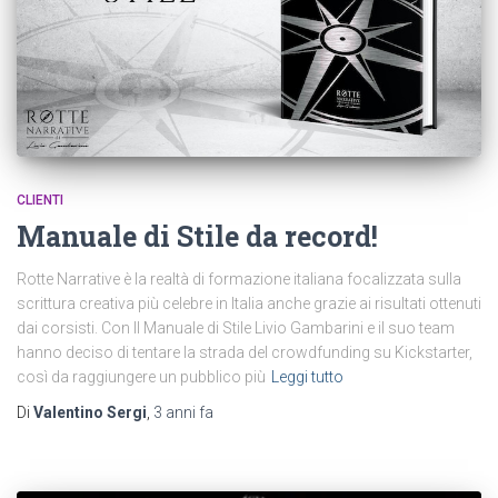
CLIENTI
Manuale di Stile da record!
Rotte Narrative è la realtà di formazione italiana focalizzata sulla
scrittura creativa più celebre in Italia anche grazie ai risultati ottenuti
dai corsisti. Con Il Manuale di Stile Livio Gambarini e il suo team
hanno deciso di tentare la strada del crowdfunding su Kickstarter,
così da raggiungere un pubblico più
Leggi tutto
Di
Valentino Sergi
,
3 anni
fa