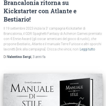
Brancalonia ritorna su
Kickstarter con Atlante e
Bestiario!
Il 19 settembre 2023 inizia la 3′ campagna Kickstarter di
Brancalonia, il GDR Spaghetti Fantasy di Acheron Games premiato
con 4 Ennie Award (gli oscar americani del gioco di ruolo), che
propone Bestiario, Atlante e il manuale Terre Furiose e altri sporchi
lavoretti [link alla campagna]. Cricca che vince, non
Leggi tutto
Di
Valentino Sergi
,
3 anni
fa