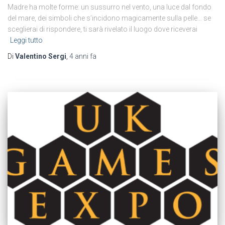
Madre ha molte forme: un sussurro nel vento, una luce dal fondo
del mare, dei simboli che s’incidono magicamente sulla pelle… se
sceglierai di rispondere, ti sarà rivelato il luogo dove riceverai
Leggi tutto
Di
Valentino Sergi
,
4 anni
fa