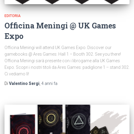
EDITORIA
Officina Meningi @ UK Games
Expo
Officina Meningi will attend UK Games Expo. Discover our
gamebooks @ Ares Games: Hall 1 – Booth 302. See you there!
Officina Meningi sarà presente con i librogame alla UK Games
Expo. Scopri i nostri titoli da Ares Games: padiglione 1 – stand 302.
Ci vediamo lì!
Di
Valentino Sergi
,
4 anni
fa