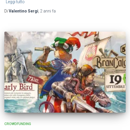
Leggi tutto
Di
Valentino Sergi
,
2 anni
fa
CROWDFUNDING