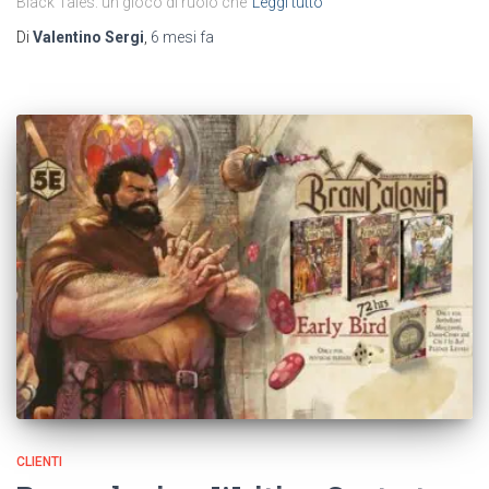
Black Tales: un gioco di ruolo che
Leggi tutto
Di
Valentino Sergi
,
6 mesi
fa
CLIENTI