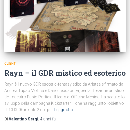
CLIENTI
Rayn – il GDR mistico ed esoterico
Rayn è il nuovo GDR esoteric-fantasy edito da Aristea e firmato da
Andrea Tupac Mollica e Dario Leccacorvi, per la direzione artistico
del maestro Fabio Porfidia. Il team di Officina Meningi ha seguito lo
sviluppo della campagna Kickstarter – che ha raggiunto l’obiettivo
di 10.000€ in sole 2 ore per
Leggi tutto
Di
Valentino Sergi
,
4 anni
fa