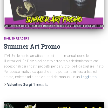
ENGLISH READERS
Summer Art Promo
[ITA] Un elemento amatissimo dei nostri manuali sono le
illustrazioni. Dall’inizio del nostro percorso selezioniamo talenti
eccezionali per i nostri progetti, per darvi titoli belli da togliere il fiato.
Per questo motivo da qualche anno portiamo in fiera artisti ed
artiste, insieme ad autori e autrici dei manuali. In un
Leggi tutto
Di
Valentino Sergi
,
1 mese
fa