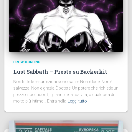
CROWDFUNDING
Lust Sabbath – Presto su Backerkit
Non tutte le resurrezioni sono sacre.Non è luce. Non è
salvezza. Non è grazia.È potere. Un potere che richiede un
prezzo:i tuoi ricordi, gli anni della tua vita, o qualcosa di
molto più intimo… Entra nella
Leggi tutto