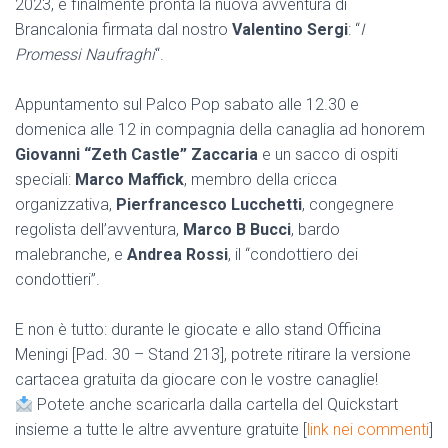
2023, è finalmente pronta la nuova avventura di
Brancalonia firmata dal nostro
Valentino Sergi
: “
I
Promessi Naufraghi
“.
Appuntamento sul Palco Pop sabato alle 12.30 e
domenica alle 12 in compagnia della canaglia ad honorem
Giovanni “Zeth Castle” Zaccaria
e un sacco di ospiti
speciali:
Marco Maffick
, membro della cricca
organizzativa,
Pierfrancesco Lucchetti
, congegnere
regolista dell’avventura,
Marco B Bucci
, bardo
malebranche, e
Andrea Rossi
, il “condottiero dei
condottieri”.
E non è tutto: durante le giocate e allo stand Officina
Meningi [Pad. 30 – Stand 213], potrete ritirare la versione
cartacea gratuita da giocare con le vostre canaglie!
Potete anche scaricarla dalla cartella del Quickstart
insieme a tutte le altre avventure gratuite [
link nei commenti
]