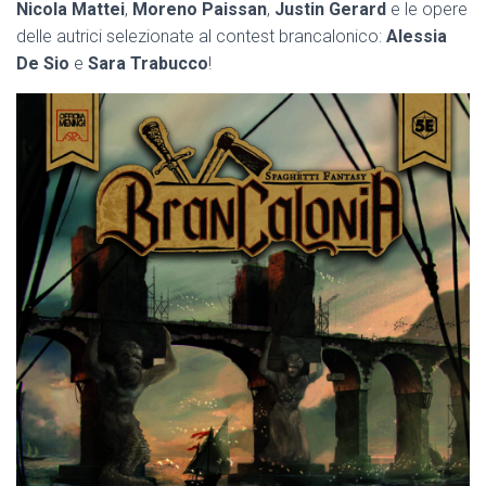
Nicola Mattei
,
Moreno Paissan
,
Justin Gerard
e le opere
delle autrici selezionate al contest brancalonico:
Alessia
De Sio
e
Sara Trabucco
!