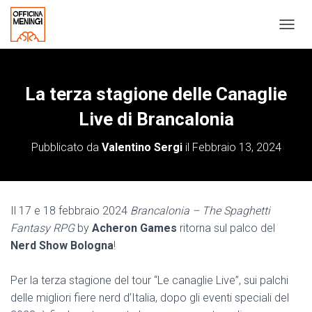
N
A
V
I
G
La terza stagione delle Canaglie
A
Live di Brancalonia
Z
I
O
Pubblicato da
Valentino Sergi
il
Febbraio 13, 2024
N
E
T
O
G
Il 17 e 18 febbraio 2024
Brancalonia – The Spaghetti
G
Fantasy RPG
by
Acheron Games
ritorna sul palco del
L
Nerd Show Bologna
!
E
Per la terza stagione del tour “Le canaglie Live”, sui palchi
delle migliori fiere nerd d’Italia, dopo gli eventi speciali del