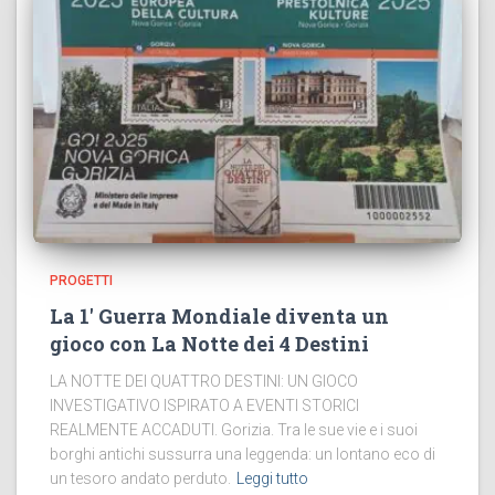
PROGETTI
La 1′ Guerra Mondiale diventa un
gioco con La Notte dei 4 Destini
LA NOTTE DEI QUATTRO DESTINI: UN GIOCO
INVESTIGATIVO ISPIRATO A EVENTI STORICI
REALMENTE ACCADUTI. Gorizia. Tra le sue vie e i suoi
borghi antichi sussurra una leggenda: un lontano eco di
un tesoro andato perduto.
Leggi tutto