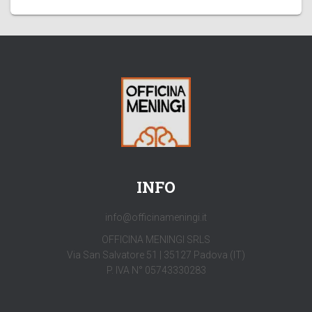
INFO
info@officinameningi.it
OFFICINA MENINGI SRLS
Via San Salvatore 51 | 35127 Padova (IT)
P. IVA N° 05743330283