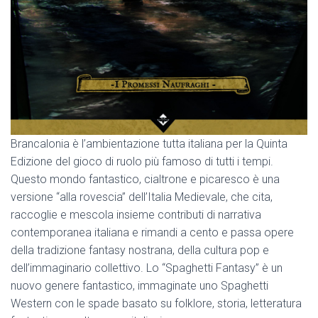
Brancalonia è l’ambientazione tutta italiana per la Quinta
Edizione del gioco di ruolo più famoso di tutti i tempi.
Questo mondo fantastico, cialtrone e picaresco è una
versione “alla rovescia” dell’Italia Medievale, che cita,
raccoglie e mescola insieme contributi di narrativa
contemporanea italiana e rimandi a cento e passa opere
della tradizione fantasy nostrana, della cultura pop e
dell’immaginario collettivo. Lo “Spaghetti Fantasy” è un
nuovo genere fantastico, immaginate uno Spaghetti
Western con le spade basato su folklore, storia, letteratura