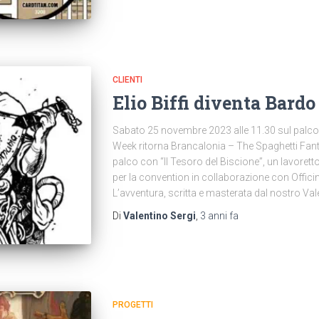
CLIENTI
Elio Biffi diventa Bard
Sabato 25 novembre 2023 alle 11.30 sul palco
Week ritorna Brancalonia – The Spaghetti Fan
palco con “Il Tesoro del Biscione”, un lavorett
per la convention in collaborazione con Offici
L’avventura, scritta e masterata dal nostro Val
Di
Valentino Sergi
,
3 anni
fa
PROGETTI