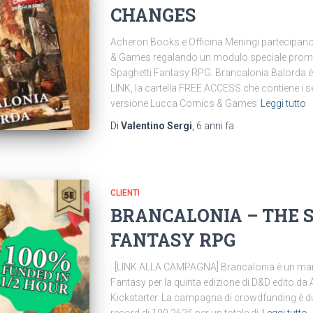
CHANGES
Acheron Books e Officina Meningi partecipano 
& Games regalando un modulo speciale promo
Spaghetti Fantasy RPG. Brancalonia Balorda 
LINK, la cartella FREE ACCESS che contiene i se
versione Lucca Comics & Games
Leggi tutto
Di
Valentino Sergi
,
6 anni
fa
CLIENTI
BRANCALONIA – THE 
FANTASY RPG
. [LINK ALLA CAMPAGNA] Brancalonia è un man
Fantasy per la quinta edizione di D&D edito da 
Kickstarter. La campagna di crowdfunding è dur
record di 190.262€ per un totale di
Leggi tutto