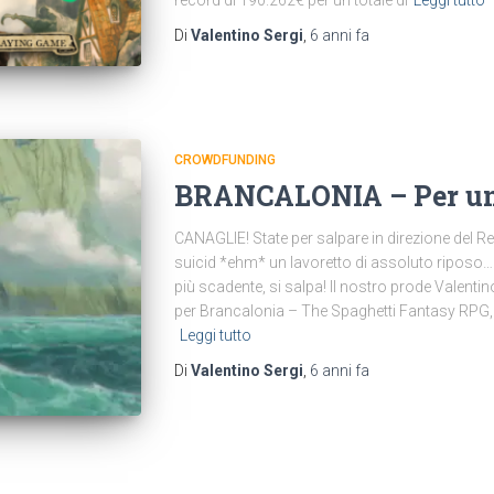
Di
Valentino Sergi
,
6 anni
fa
CROWDFUNDING
BRANCALONIA – Per un 
CANAGLIE! State per salpare in direzione del R
suicid *ehm* un lavoretto di assoluto riposo…
più scadente, si salpa! Il nostro prode Valenti
per Brancalonia – The Spaghetti Fantasy RPG, i
Leggi tutto
Di
Valentino Sergi
,
6 anni
fa