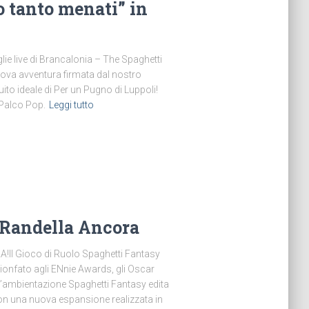
 tanto menati” in
lie live di Brancalonia – The Spaghetti
va avventura firmata dal nostro
ito ideale di Per un Pugno di Luppoli!
Palco Pop.
Leggi tutto
 Randella Ancora
 Gioco di Ruolo Spaghetti Fantasy
ionfato agli ENnie Awards, gli Oscar
 l’ambientazione Spaghetti Fantasy edita
on una nuova espansione realizzata in