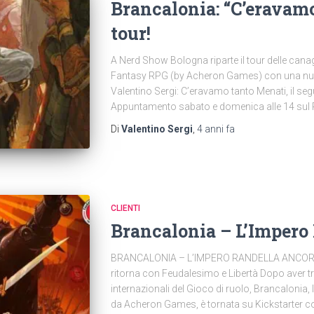
Brancalonia: “C’eravamo
tour!
A Nerd Show Bologna riparte il tour delle canag
Fantasy RPG (by Acheron Games) con una nuo
Valentino Sergi: C’eravamo tanto Menati, il segu
Appuntamento sabato e domenica alle 14 sul 
Di
Valentino Sergi
,
4 anni
fa
CLIENTI
Brancalonia – L’Impero
BRANCALONIA – L’IMPERO RANDELLA ANCORA!Il
ritorna con Feudalesimo e Libertà Dopo aver tr
internazionali del Gioco di ruolo, Brancalonia,
da Acheron Games, è tornata su Kickstarter c