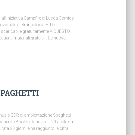
all’iniziativa Campfire di Lucca Comics
zionale di Brancalonia – The
è scaricabile gratuitamente A QUESTO
guenti materiali gratuiti:– La nuova
SPAGHETTI
uale GDR di ambientazione Spaghetti
Acheron Books e lanciato il 20 aprile su
ata 20 giorni e ha raggiunto la cifra