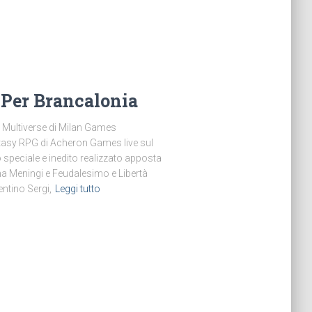
o Per Brancalonia
 Multiverse di Milan Games
tasy RPG di Acheron Games live sul
o speciale e inedito realizzato apposta
na Meningi e Feudalesimo e Libertà
entino Sergi,
Leggi tutto