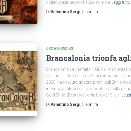
collaborazione con Feudalesimo e
Leggi tutto
Di
Valentino Sergi
,
5 anni
fa
CROWDFUNDING
Brancalonia trionfa agl
Brancalonia ce l’ha fatta! Il GDR di ambientazi
edizione di D&D edito da Acheron Books e lanci
2020, ha ricevuto quattro premi agli Ennie Awa
internazionale del settore, conferito dalla giur
Gold Ennie (Best electronic book)° Silver
Leggi
Di
Valentino Sergi
,
5 anni
fa