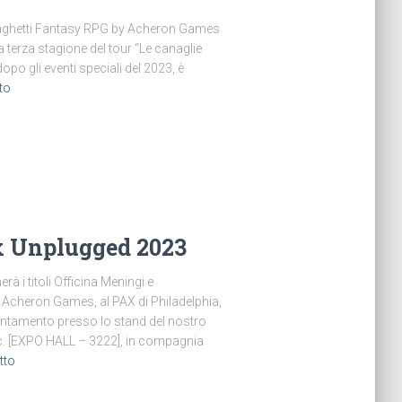
Spaghetti Fantasy RPG by Acheron Games
 terza stagione del tour “Le canaglie
, dopo gli eventi speciali del 2023, è
to
x Unplugged 2023
rà i titoli Officina Meningi e
 Acheron Games, al PAX di Philadelphia,
puntamento presso lo stand del nostro
nc. [EXPO HALL – 3222], in compagnia
tto