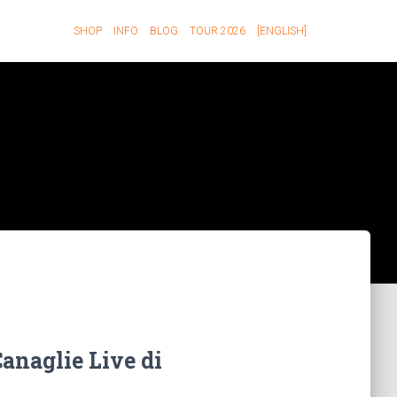
SHOP
INFO
BLOG
TOUR 2026
[ENGLISH]
Canaglie Live di