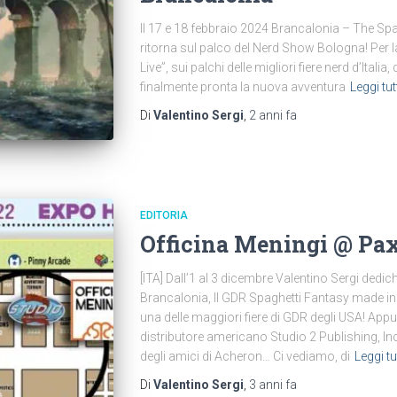
Il 17 e 18 febbraio 2024 Brancalonia – The 
ritorna sul palco del Nerd Show Bologna! Per la
Live”, sui palchi delle migliori fiere nerd d’Italia
finalmente pronta la nuova avventura
Leggi tut
Di
Valentino Sergi
,
2 anni
fa
EDITORIA
Officina Meningi @ Pa
[ITA] Dall’1 al 3 dicembre Valentino Sergi dediche
Brancalonia, Il GDR Spaghetti Fantasy made in
una delle maggiori fiere di GDR degli USA! Ap
distributore americano Studio 2 Publishing, I
degli amici di Acheron… Ci vediamo, di
Leggi tu
Di
Valentino Sergi
,
3 anni
fa